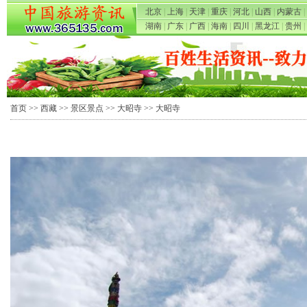
北京
|
上海
|
天津
|
重庆
|
河北
|
山西
|
内蒙古
|
湖南
|
广东
|
广西
|
海南
|
四川
|
黑龙江
|
贵州
|
首页
>>
西藏
>>
景区景点
>>
大昭寺
>> 大昭寺