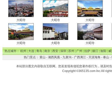
大昭寺
大昭寺
大昭寺
大昭寺
大昭寺
大昭寺
热点城市：
杭州
|
大连
|
青岛
|
南京
|
西安
|
深圳
|
苏州
|
广州
|
拉萨
|
丽江
|
洛阳
|
威
热门景点：
黄山
-
湘西凤凰
-
九寨沟
-
广西漓江
-
天涯海角
-
泰山
-
本站部分图文内容取自互联网。您若发现有侵犯您著作权行为，请及时
Copyright ©365135.com Inc.All ri