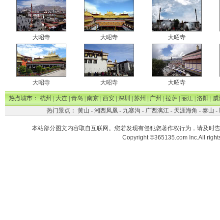
大昭寺
大昭寺
大昭寺
大昭寺
大昭寺
大昭寺
热点城市：
杭州
|
大连
|
青岛
|
南京
|
西安
|
深圳
|
苏州
|
广州
|
拉萨
|
丽江
|
洛阳
|
威
热门景点：
黄山
-
湘西凤凰
-
九寨沟
-
广西漓江
-
天涯海角
-
泰山
-
本站部分图文内容取自互联网。您若发现有侵犯您著作权行为，请及时
Copyright ©365135.com Inc.All ri