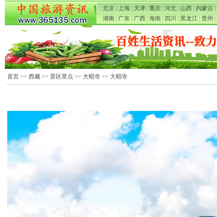
北京
|
上海
|
天津
|
重庆
|
河北
|
山西
|
内蒙古
|
湖南
|
广东
|
广西
|
海南
|
四川
|
黑龙江
|
贵州
|
首页
>>
西藏
>>
景区景点
>>
大昭寺
>> 大昭寺