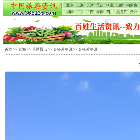
北京
|
上海
|
天津
|
重庆
|
河北
|
山西
|
内蒙古
|
湖南
|
广东
|
广西
|
海南
|
四川
|
黑龙江
|
贵州
|
首页
>>
青海
>>
景区景点
>>
金银滩草原
>> 金银滩草原