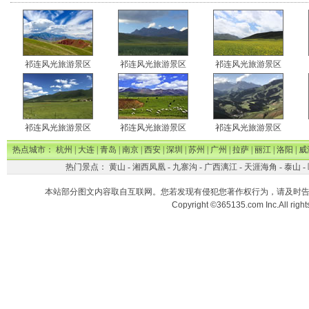
祁连风光旅游景区
祁连风光旅游景区
祁连风光旅游景区
祁连风光旅游景区
祁连风光旅游景区
祁连风光旅游景区
热点城市：
杭州
|
大连
|
青岛
|
南京
|
西安
|
深圳
|
苏州
|
广州
|
拉萨
|
丽江
|
洛阳
|
威
热门景点：
黄山
-
湘西凤凰
-
九寨沟
-
广西漓江
-
天涯海角
-
泰山
-
本站部分图文内容取自互联网。您若发现有侵犯您著作权行为，请及时
Copyright ©365135.com Inc.All ri