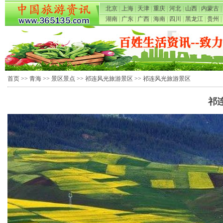
北京
|
上海
|
天津
|
重庆
|
河北
|
山西
|
内蒙古
|
湖南
|
广东
|
广西
|
海南
|
四川
|
黑龙江
|
贵州
|
首页
>>
青海
>>
景区景点
>>
祁连风光旅游景区
>> 祁连风光旅游景区
祁