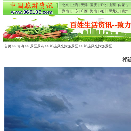
北京
|
上海
|
天津
|
重庆
|
河北
|
山西
|
内蒙古
|
湖南
|
广东
|
广西
|
海南
|
四川
|
黑龙江
|
贵州
|
首页
>>
青海
>>
景区景点
>>
祁连风光旅游景区
>> 祁连风光旅游景区
祁