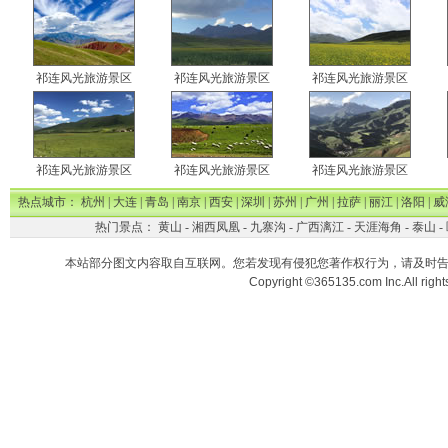
祁连风光旅游景区
祁连风光旅游景区
祁连风光旅游景区
祁连风光旅游景区
祁连风光旅游景区
祁连风光旅游景区
热点城市：
杭州
|
大连
|
青岛
|
南京
|
西安
|
深圳
|
苏州
|
广州
|
拉萨
|
丽江
|
洛阳
|
威
热门景点：
黄山
-
湘西凤凰
-
九寨沟
-
广西漓江
-
天涯海角
-
泰山
-
本站部分图文内容取自互联网。您若发现有侵犯您著作权行为，请及时
Copyright ©365135.com Inc.All ri