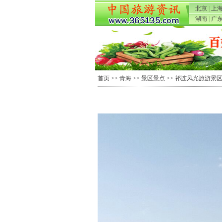
北京
|
上
湖南
|
广
首页
>>
青海
>>
景区景点
>>
祁连风光旅游景