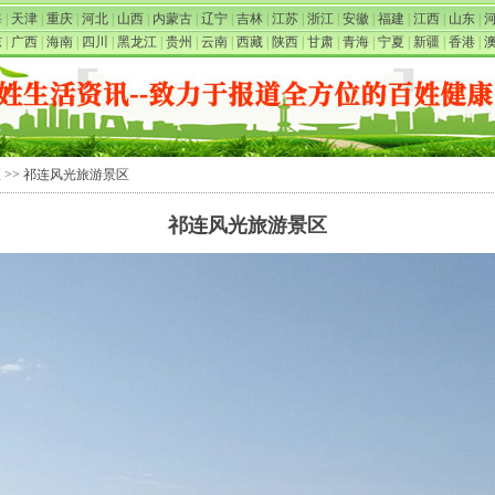
海
|
天津
|
重庆
|
河北
|
山西
|
内蒙古
|
辽宁
|
吉林
|
江苏
|
浙江
|
安徽
|
福建
|
江西
|
山东
|
东
|
广西
|
海南
|
四川
|
黑龙江
|
贵州
|
云南
|
西藏
|
陕西
|
甘肃
|
青海
|
宁夏
|
新疆
|
香港
|
区
>> 祁连风光旅游景区
祁连风光旅游景区