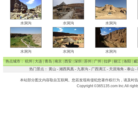
水洞沟
水洞沟
水洞沟
水洞沟
水洞沟
水洞沟
热点城市：
杭州
|
大连
|
青岛
|
南京
|
西安
|
深圳
|
苏州
|
广州
|
拉萨
|
丽江
|
洛阳
|
威
热门景点：
黄山
-
湘西凤凰
-
九寨沟
-
广西漓江
-
天涯海角
-
泰山
-
本站部分图文内容取自互联网。您若发现有侵犯您著作权行为，请及时
Copyright ©365135.com Inc.All ri