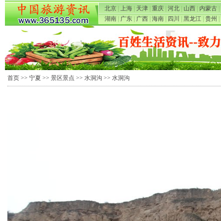
北京
|
上海
|
天津
|
重庆
|
河北
|
山西
|
内蒙古
|
湖南
|
广东
|
广西
|
海南
|
四川
|
黑龙江
|
贵州
|
首页
>>
宁夏
>>
景区景点
>>
水洞沟
>> 水洞沟