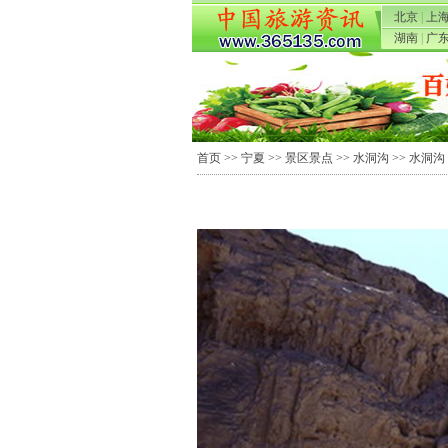
北京
|
上
湖南
|
广
首页
>>
宁夏
>>
景区景点
>>
水洞沟
>> 水洞沟