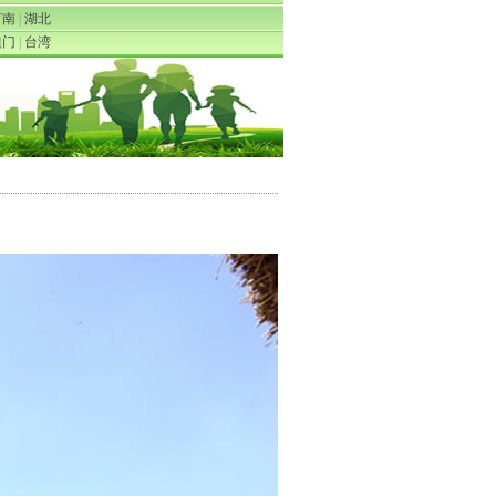
河南
|
湖北
澳门
|
台湾