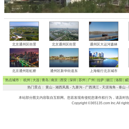
北京通州区街景
北京通州区街景
通州区大运河森林
北京通州彩虹桥
通州区新华街道东
上海银行北京城市
热点城市：
杭州
|
大连
|
青岛
|
南京
|
西安
|
深圳
|
苏州
|
广州
|
拉萨
|
丽江
|
洛阳
|
威
热门景点：
黄山
-
湘西凤凰
-
九寨沟
-
广西漓江
-
天涯海角
-
泰山
-
本站部分图文内容取自互联网。您若发现有侵犯您著作权行为，请及时
Copyright ©365135.com Inc.All ri