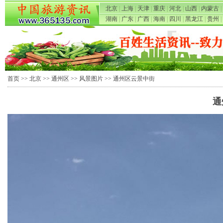
北京
|
上海
|
天津
|
重庆
|
河北
|
山西
|
内蒙古
|
湖南
|
广东
|
广西
|
海南
|
四川
|
黑龙江
|
贵州
|
首页
>>
北京
>>
通州区
>>
风景图片
>> 通州区云景中街
通