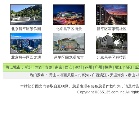
北京昌平区景仰园
北京昌平区街景
昌平区霍家营社区
北京昌平区回龙观
昌平区回龙观东大
北京昌平区科技园
热点城市：
杭州
|
大连
|
青岛
|
南京
|
西安
|
深圳
|
苏州
|
广州
|
拉萨
|
丽江
|
洛阳
|
威
热门景点：
黄山
-
湘西凤凰
-
九寨沟
-
广西漓江
-
天涯海角
-
泰山
-
本站部分图文内容取自互联网。您若发现有侵犯您著作权行为，请及时
Copyright ©365135.com Inc.All ri