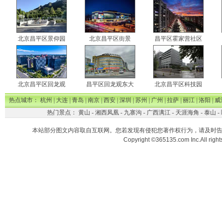
北京昌平区景仰园
北京昌平区街景
昌平区霍家营社区
北京昌平区回龙观
昌平区回龙观东大
北京昌平区科技园
热点城市：
杭州
|
大连
|
青岛
|
南京
|
西安
|
深圳
|
苏州
|
广州
|
拉萨
|
丽江
|
洛阳
|
威
热门景点：
黄山
-
湘西凤凰
-
九寨沟
-
广西漓江
-
天涯海角
-
泰山
-
本站部分图文内容取自互联网。您若发现有侵犯您著作权行为，请及时
Copyright ©365135.com Inc.All ri