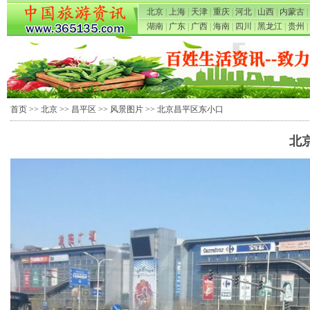
北京
|
上海
|
天津
|
重庆
|
河北
|
山西
|
内蒙古
|
湖南
|
广东
|
广西
|
海南
|
四川
|
黑龙江
|
贵州
|
首页
>>
北京
>>
昌平区
>>
风景图片
>> 北京昌平区东小口
北