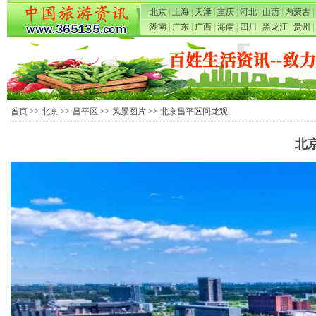
北京
|
上海
|
天津
|
重庆
|
河北
|
山西
|
内蒙古
|
湖南
|
广东
|
广西
|
海南
|
四川
|
黑龙江
|
贵州
|
首页
>>
北京
>>
昌平区
>>
风景图片
>> 北京昌平区回龙观
北