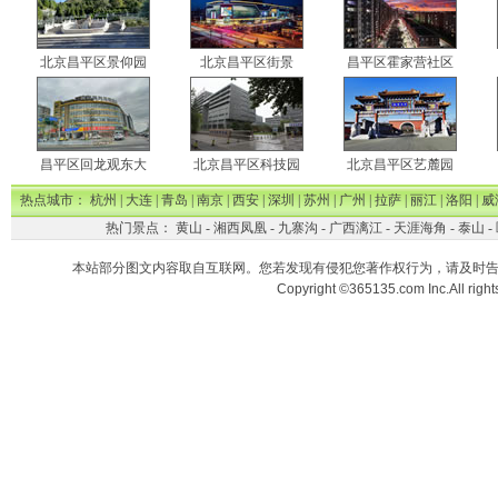
北京昌平区景仰园
北京昌平区街景
昌平区霍家营社区
昌平区回龙观东大
北京昌平区科技园
北京昌平区艺麓园
热点城市：
杭州
|
大连
|
青岛
|
南京
|
西安
|
深圳
|
苏州
|
广州
|
拉萨
|
丽江
|
洛阳
|
威
热门景点：
黄山
-
湘西凤凰
-
九寨沟
-
广西漓江
-
天涯海角
-
泰山
-
本站部分图文内容取自互联网。您若发现有侵犯您著作权行为，请及时
Copyright ©365135.com Inc.All ri