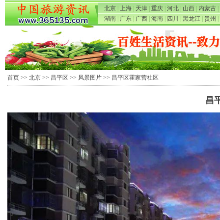
北京
|
上海
|
天津
|
重庆
|
河北
|
山西
|
内蒙古
|
湖南
|
广东
|
广西
|
海南
|
四川
|
黑龙江
|
贵州
|
首页
>>
北京
>>
昌平区
>>
风景图片
>> 昌平区霍家营社区
昌