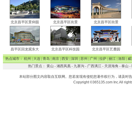
北京昌平区景仰园
北京昌平区街景
北京昌平区街景
昌平区回龙观东大
北京昌平区科技园
北京昌平区艺麓园
热点城市：
杭州
|
大连
|
青岛
|
南京
|
西安
|
深圳
|
苏州
|
广州
|
拉萨
|
丽江
|
洛阳
|
威
热门景点：
黄山
-
湘西凤凰
-
九寨沟
-
广西漓江
-
天涯海角
-
泰山
-
本站部分图文内容取自互联网。您若发现有侵犯您著作权行为，请及时
Copyright ©365135.com Inc.All ri