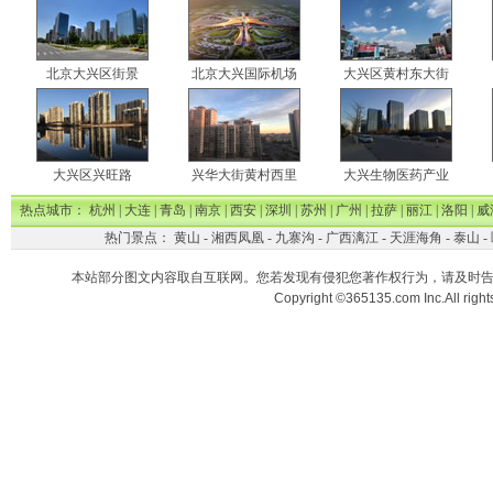
北京大兴区街景
北京大兴国际机场
大兴区黄村东大街
大兴区兴旺路
兴华大街黄村西里
大兴生物医药产业
热点城市：
杭州
|
大连
|
青岛
|
南京
|
西安
|
深圳
|
苏州
|
广州
|
拉萨
|
丽江
|
洛阳
|
威
热门景点：
黄山
-
湘西凤凰
-
九寨沟
-
广西漓江
-
天涯海角
-
泰山
-
本站部分图文内容取自互联网。您若发现有侵犯您著作权行为，请及时
Copyright ©365135.com Inc.All ri