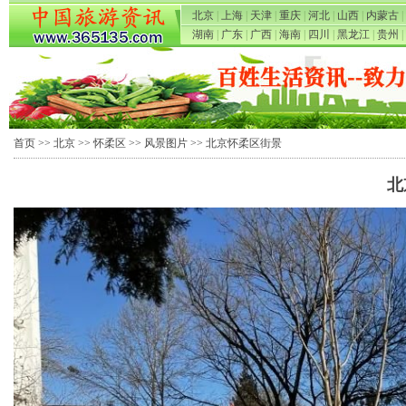
北京
|
上海
|
天津
|
重庆
|
河北
|
山西
|
内蒙古
|
湖南
|
广东
|
广西
|
海南
|
四川
|
黑龙江
|
贵州
|
首页
>>
北京
>>
怀柔区
>>
风景图片
>> 北京怀柔区街景
北