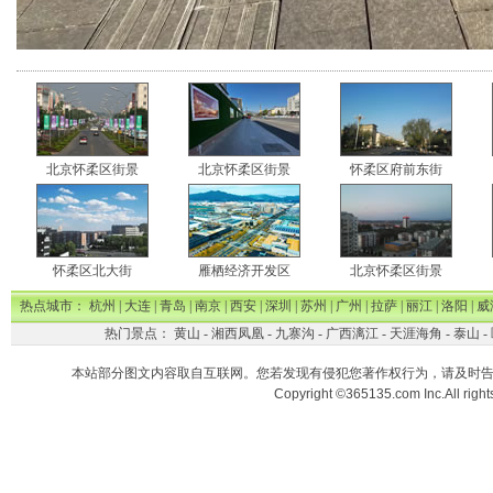
北京怀柔区街景
北京怀柔区街景
怀柔区府前东街
怀柔区北大街
雁栖经济开发区
北京怀柔区街景
热点城市：
杭州
|
大连
|
青岛
|
南京
|
西安
|
深圳
|
苏州
|
广州
|
拉萨
|
丽江
|
洛阳
|
威
热门景点：
黄山
-
湘西凤凰
-
九寨沟
-
广西漓江
-
天涯海角
-
泰山
-
本站部分图文内容取自互联网。您若发现有侵犯您著作权行为，请及时
Copyright ©365135.com Inc.All ri