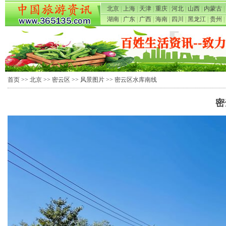
北京
|
上海
|
天津
|
重庆
|
河北
|
山西
|
内蒙古
|
湖南
|
广东
|
广西
|
海南
|
四川
|
黑龙江
|
贵州
|
首页
>>
北京
>>
密云区
>>
风景图片
>> 密云区水库南线
密