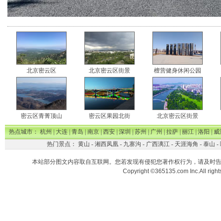
北京密云区
北京密云区街景
檀营健身休闲公园
密云区青菁顶山
密云区果园北街
北京密云区街景
热点城市：
杭州
|
大连
|
青岛
|
南京
|
西安
|
深圳
|
苏州
|
广州
|
拉萨
|
丽江
|
洛阳
|
威
热门景点：
黄山
-
湘西凤凰
-
九寨沟
-
广西漓江
-
天涯海角
-
泰山
-
本站部分图文内容取自互联网。您若发现有侵犯您著作权行为，请及时
Copyright ©365135.com Inc.All ri