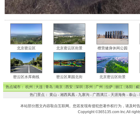
北京密云区
北京密云区街景
檀营健身休闲公园
密云区水库南线
密云区果园北街
北京密云区街景
热点城市：
杭州
|
大连
|
青岛
|
南京
|
西安
|
深圳
|
苏州
|
广州
|
拉萨
|
丽江
|
洛阳
|
威
热门景点：
黄山
-
湘西凤凰
-
九寨沟
-
广西漓江
-
天涯海角
-
泰山
-
本站部分图文内容取自互联网。您若发现有侵犯您著作权行为，请及时
Copyright ©365135.com Inc.All ri