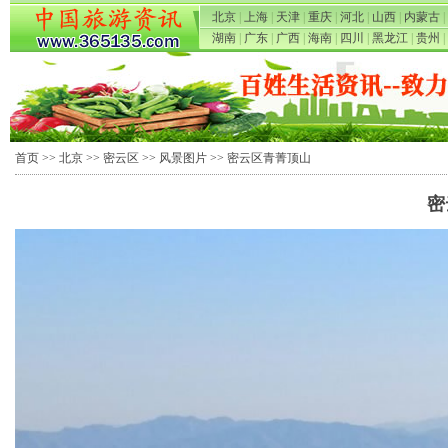
北京
|
上海
|
天津
|
重庆
|
河北
|
山西
|
内蒙古
|
湖南
|
广东
|
广西
|
海南
|
四川
|
黑龙江
|
贵州
|
首页
>>
北京
>>
密云区
>>
风景图片
>> 密云区青菁顶山
密