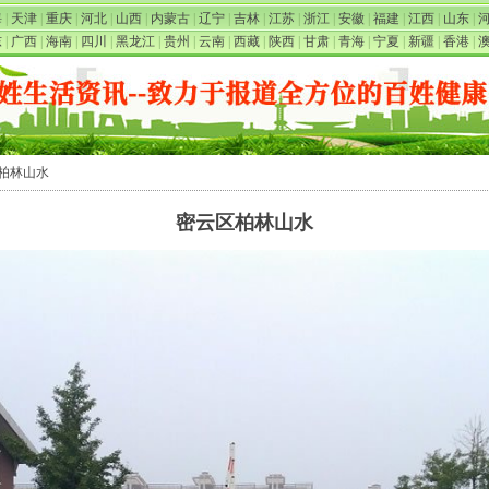
海
|
天津
|
重庆
|
河北
|
山西
|
内蒙古
|
辽宁
|
吉林
|
江苏
|
浙江
|
安徽
|
福建
|
江西
|
山东
|
东
|
广西
|
海南
|
四川
|
黑龙江
|
贵州
|
云南
|
西藏
|
陕西
|
甘肃
|
青海
|
宁夏
|
新疆
|
香港
|
区柏林山水
密云区柏林山水