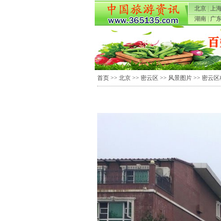
北京
|
上
湖南
|
广
首页
>>
北京
>>
密云区
>>
风景图片
>> 密云