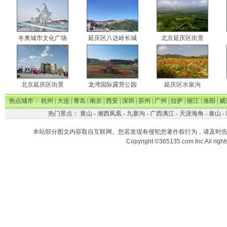
冬奥城市文化广场
延庆区八达岭长城
北京延庆区街景
北京延庆区街景
龙湾国际露营公园
延庆区水泉沟
热点城市：
杭州
|
大连
|
青岛
|
南京
|
西安
|
深圳
|
苏州
|
广州
|
拉萨
|
丽江
|
洛阳
|
威
热门景点：
黄山
-
湘西凤凰
-
九寨沟
-
广西漓江
-
天涯海角
-
泰山
-
本站部分图文内容取自互联网。您若发现有侵犯您著作权行为，请及时
Copyright ©365135.com Inc.All ri