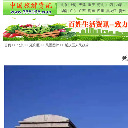
北京
|
上海
|
天津
|
重庆
|
河北
|
山西
|
内蒙古
|
湖南
|
广东
|
广西
|
海南
|
四川
|
黑龙江
|
贵州
|
首页
>>
北京
>>
延庆区
>>
风景图片
>> 延庆区人民政府
延