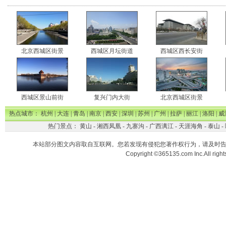
北京西城区街景
西城区月坛街道
西城区西长安街
西城区景山前街
复兴门内大街
北京西城区街景
热点城市：
杭州
|
大连
|
青岛
|
南京
|
西安
|
深圳
|
苏州
|
广州
|
拉萨
|
丽江
|
洛阳
|
威
热门景点：
黄山
-
湘西凤凰
-
九寨沟
-
广西漓江
-
天涯海角
-
泰山
-
本站部分图文内容取自互联网。您若发现有侵犯您著作权行为，请及时
Copyright ©365135.com Inc.All ri