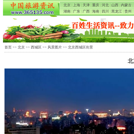
北京
|
上海
|
天津
|
重庆
|
河北
|
山西
|
内蒙古
|
湖南
|
广东
|
广西
|
海南
|
四川
|
黑龙江
|
贵州
|
首页
>>
北京
>>
西城区
>>
风景图片
>> 北京西城区街景
北