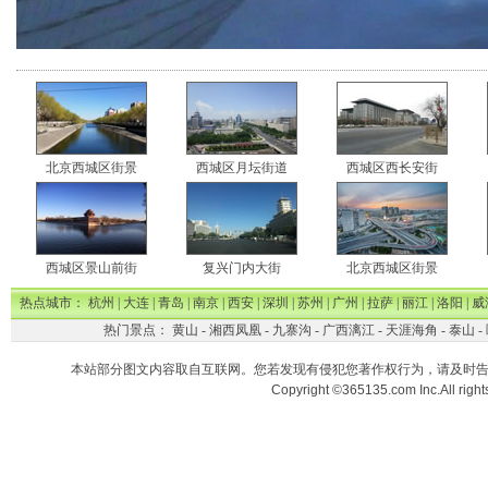
北京西城区街景
西城区月坛街道
西城区西长安街
西城区景山前街
复兴门内大街
北京西城区街景
热点城市：
杭州
|
大连
|
青岛
|
南京
|
西安
|
深圳
|
苏州
|
广州
|
拉萨
|
丽江
|
洛阳
|
威
热门景点：
黄山
-
湘西凤凰
-
九寨沟
-
广西漓江
-
天涯海角
-
泰山
-
本站部分图文内容取自互联网。您若发现有侵犯您著作权行为，请及时
Copyright ©365135.com Inc.All ri