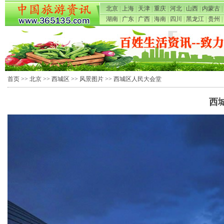
北京
|
上海
|
天津
|
重庆
|
河北
|
山西
|
内蒙古
|
湖南
|
广东
|
广西
|
海南
|
四川
|
黑龙江
|
贵州
|
首页
>>
北京
>>
西城区
>>
风景图片
>> 西城区人民大会堂
西