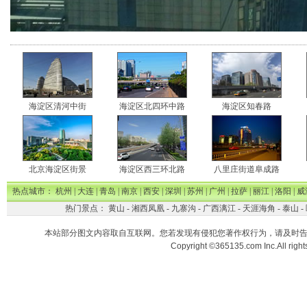
海淀区清河中街
海淀区北四环中路
海淀区知春路
北京海淀区街景
海淀区西三环北路
八里庄街道阜成路
热点城市：
杭州
|
大连
|
青岛
|
南京
|
西安
|
深圳
|
苏州
|
广州
|
拉萨
|
丽江
|
洛阳
|
威
热门景点：
黄山
-
湘西凤凰
-
九寨沟
-
广西漓江
-
天涯海角
-
泰山
-
本站部分图文内容取自互联网。您若发现有侵犯您著作权行为，请及时
Copyright ©365135.com Inc.All ri