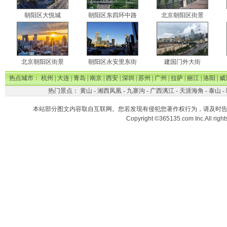
朝阳区大悦城
朝阳区东四环中路
北京朝阳区街景
北京朝阳区街景
朝阳区永安里东街
建国门外大街
热点城市：
杭州
|
大连
|
青岛
|
南京
|
西安
|
深圳
|
苏州
|
广州
|
拉萨
|
丽江
|
洛阳
|
威
热门景点：
黄山
-
湘西凤凰
-
九寨沟
-
广西漓江
-
天涯海角
-
泰山
-
本站部分图文内容取自互联网。您若发现有侵犯您著作权行为，请及时
Copyright ©365135.com Inc.All ri