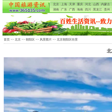
北京
|
上海
|
天津
|
重庆
|
河北
|
山西
|
内蒙古
|
湖南
|
广东
|
广西
|
海南
|
四川
|
黑龙江
|
贵州
|
首页
>>
北京
>>
朝阳区
>>
风景图片
>> 北京朝阳区街景
北