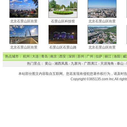
北京石景山区街景
石景山区科技馆
北京石景山区街景
北京石景山区街景
石景山区石景山路
北京石景山区街景
热点城市：
杭州
|
大连
|
青岛
|
南京
|
西安
|
深圳
|
苏州
|
广州
|
拉萨
|
丽江
|
洛阳
|
威
热门景点：
黄山
-
湘西凤凰
-
九寨沟
-
广西漓江
-
天涯海角
-
泰山
-
本站部分图文内容取自互联网。您若发现有侵犯您著作权行为，请及时
Copyright ©365135.com Inc.All ri