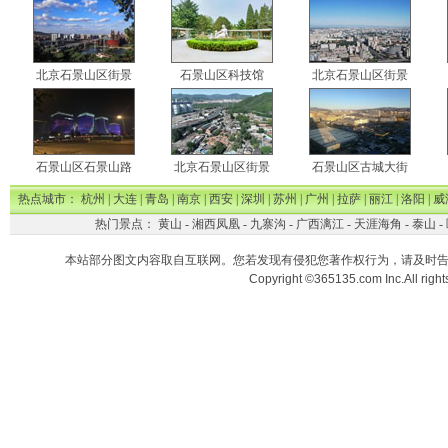
北京石景山区街景
石景山区科技馆
北京石景山区街景
石景山区石景山路
北京石景山区街景
石景山区古城大街
热点城市：
杭州
|
大连
|
青岛
|
南京
|
西安
|
深圳
|
苏州
|
广州
|
拉萨
|
丽江
|
洛阳
|
威
热门景点：
黄山
-
湘西凤凰
-
九寨沟
-
广西漓江
-
天涯海角
-
泰山
-
本站部分图文内容取自互联网。您若发现有侵犯您著作权行为，请及时
Copyright ©365135.com Inc.All ri