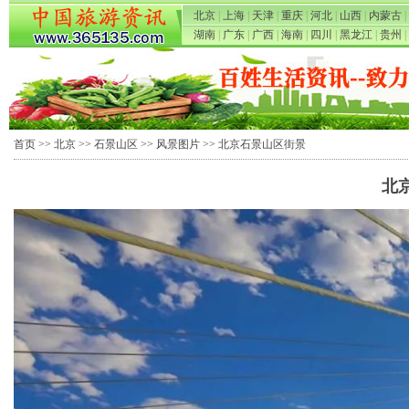
北京
|
上海
|
天津
|
重庆
|
河北
|
山西
|
内蒙古
|
湖南
|
广东
|
广西
|
海南
|
四川
|
黑龙江
|
贵州
|
首页
>>
北京
>>
石景山区
>>
风景图片
>> 北京石景山区街景
北