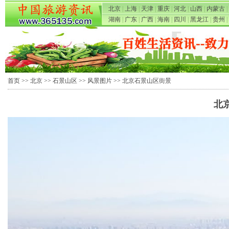
北京
|
上海
|
天津
|
重庆
|
河北
|
山西
|
内蒙古
|
湖南
|
广东
|
广西
|
海南
|
四川
|
黑龙江
|
贵州
|
首页
>>
北京
>>
石景山区
>>
风景图片
>> 北京石景山区街景
北