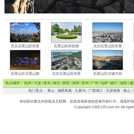
北京石景山区街景
石景山区科技馆
北京石景山区街景
石景山区石景山路
北京石景山区街景
石景山区古城大街
热点城市：
杭州
|
大连
|
青岛
|
南京
|
西安
|
深圳
|
苏州
|
广州
|
拉萨
|
丽江
|
洛阳
|
威
热门景点：
黄山
-
湘西凤凰
-
九寨沟
-
广西漓江
-
天涯海角
-
泰山
-
本站部分图文内容取自互联网。您若发现有侵犯您著作权行为，请及时
Copyright ©365135.com Inc.All ri