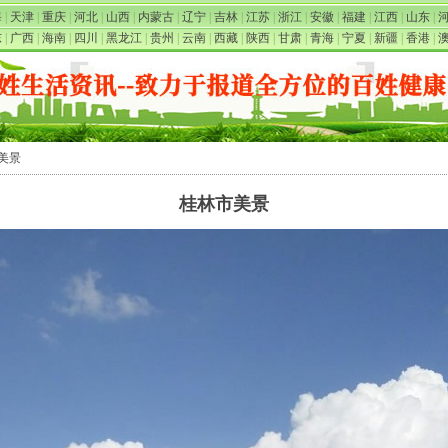
海
|
天津
|
重庆
|
河北
|
山西
|
内蒙古
|
辽宁
|
吉林
|
江苏
|
浙江
|
安徽
|
福建
|
江西
|
山东
|
东
|
广西
|
海南
|
四川
|
黑龙江
|
贵州
|
云南
|
西藏
|
陕西
|
甘肃
|
青海
|
宁夏
|
新疆
|
香港
|
市美景
桂林市美景