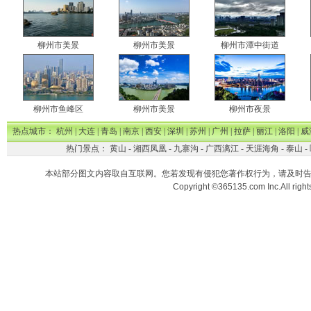
柳州市美景
柳州市美景
柳州市潭中街道
柳州市鱼峰区
柳州市美景
柳州市夜景
热点城市：
杭州
|
大连
|
青岛
|
南京
|
西安
|
深圳
|
苏州
|
广州
|
拉萨
|
丽江
|
洛阳
|
威
热门景点：
黄山
-
湘西凤凰
-
九寨沟
-
广西漓江
-
天涯海角
-
泰山
-
本站部分图文内容取自互联网。您若发现有侵犯您著作权行为，请及时
Copyright ©365135.com Inc.All ri