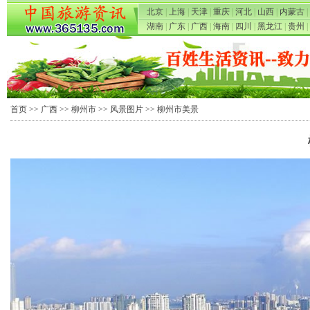
北京
|
上海
|
天津
|
重庆
|
河北
|
山西
|
内蒙古
|
湖南
|
广东
|
广西
|
海南
|
四川
|
黑龙江
|
贵州
|
首页
>>
广西
>>
柳州市
>>
风景图片
>> 柳州市美景