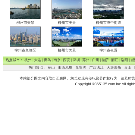
柳州市美景
柳州市美景
柳州市潭中街道
柳州市鱼峰区
柳州市美景
柳州市夜景
热点城市：
杭州
|
大连
|
青岛
|
南京
|
西安
|
深圳
|
苏州
|
广州
|
拉萨
|
丽江
|
洛阳
|
威
热门景点：
黄山
-
湘西凤凰
-
九寨沟
-
广西漓江
-
天涯海角
-
泰山
-
本站部分图文内容取自互联网。您若发现有侵犯您著作权行为，请及时
Copyright ©365135.com Inc.All ri