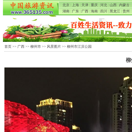
北京
|
上海
|
天津
|
重庆
|
河北
|
山西
|
内蒙古
|
湖南
|
广东
|
广西
|
海南
|
四川
|
黑龙江
|
贵州
|
首页
>>
广西
>>
柳州市
>>
风景图片
>> 柳州市江滨公园
柳