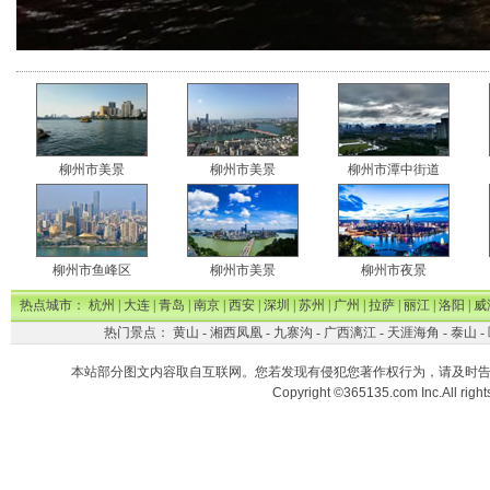
柳州市美景
柳州市美景
柳州市潭中街道
柳州市鱼峰区
柳州市美景
柳州市夜景
热点城市：
杭州
|
大连
|
青岛
|
南京
|
西安
|
深圳
|
苏州
|
广州
|
拉萨
|
丽江
|
洛阳
|
威
热门景点：
黄山
-
湘西凤凰
-
九寨沟
-
广西漓江
-
天涯海角
-
泰山
-
本站部分图文内容取自互联网。您若发现有侵犯您著作权行为，请及时
Copyright ©365135.com Inc.All ri