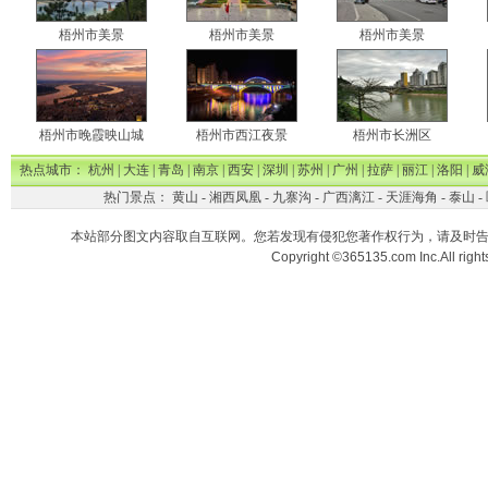
梧州市美景
梧州市美景
梧州市美景
梧州市晚霞映山城
梧州市西江夜景
梧州市长洲区
热点城市：
杭州
|
大连
|
青岛
|
南京
|
西安
|
深圳
|
苏州
|
广州
|
拉萨
|
丽江
|
洛阳
|
威
热门景点：
黄山
-
湘西凤凰
-
九寨沟
-
广西漓江
-
天涯海角
-
泰山
-
本站部分图文内容取自互联网。您若发现有侵犯您著作权行为，请及时
Copyright ©365135.com Inc.All ri