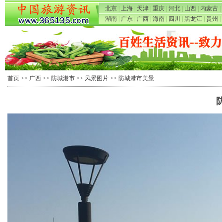
北京
|
上海
|
天津
|
重庆
|
河北
|
山西
|
内蒙古
|
湖南
|
广东
|
广西
|
海南
|
四川
|
黑龙江
|
贵州
|
首页
>>
广西
>>
防城港市
>>
风景图片
>> 防城港市美景