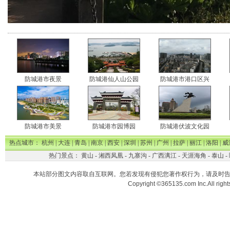
防城港市夜景
防城港仙人山公园
防城港市港口区兴
防城港市美景
防城港市园博园
防城港伏波文化园
热点城市：
杭州
|
大连
|
青岛
|
南京
|
西安
|
深圳
|
苏州
|
广州
|
拉萨
|
丽江
|
洛阳
|
威
热门景点：
黄山
-
湘西凤凰
-
九寨沟
-
广西漓江
-
天涯海角
-
泰山
-
本站部分图文内容取自互联网。您若发现有侵犯您著作权行为，请及时
Copyright ©365135.com Inc.All ri