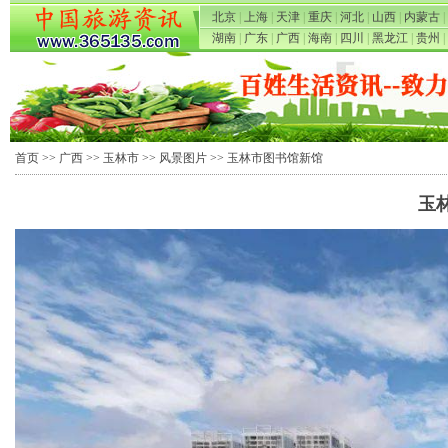
北京
|
上海
|
天津
|
重庆
|
河北
|
山西
|
内蒙古
|
湖南
|
广东
|
广西
|
海南
|
四川
|
黑龙江
|
贵州
|
首页
>>
广西
>>
玉林市
>>
风景图片
>> 玉林市图书馆新馆
玉