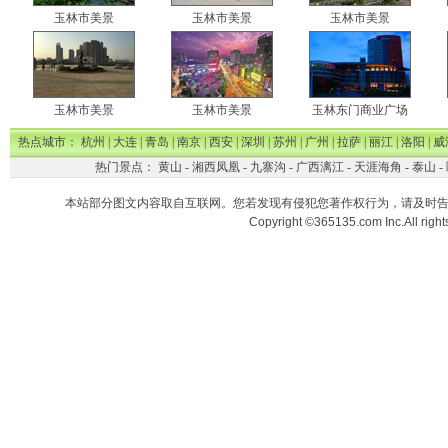
玉林市美景
玉林市美景
玉林市美景
玉林市美景
玉林市美景
玉林东门商业广场
热点城市：
杭州
|
大连
|
青岛
|
南京
|
西安
|
深圳
|
苏州
|
广州
|
拉萨
|
丽江
|
洛阳
|
威
热门景点：
黄山
-
湘西凤凰
-
九寨沟
-
广西漓江
-
天涯海角
-
泰山
-
本站部分图文内容取自互联网。您若发现有侵犯您著作权行为，请及时
Copyright ©365135.com Inc.All ri