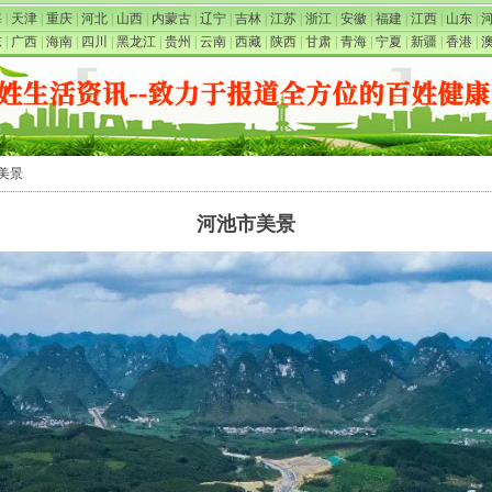
海
|
天津
|
重庆
|
河北
|
山西
|
内蒙古
|
辽宁
|
吉林
|
江苏
|
浙江
|
安徽
|
福建
|
江西
|
山东
|
东
|
广西
|
海南
|
四川
|
黑龙江
|
贵州
|
云南
|
西藏
|
陕西
|
甘肃
|
青海
|
宁夏
|
新疆
|
香港
|
市美景
河池市美景