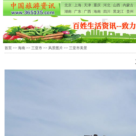
北京
|
上海
|
天津
|
重庆
|
河北
|
山西
|
内蒙古
|
湖南
|
广东
|
广西
|
海南
|
四川
|
黑龙江
|
贵州
|
首页
>>
海南
>>
三亚市
>>
风景图片
>> 三亚市美景