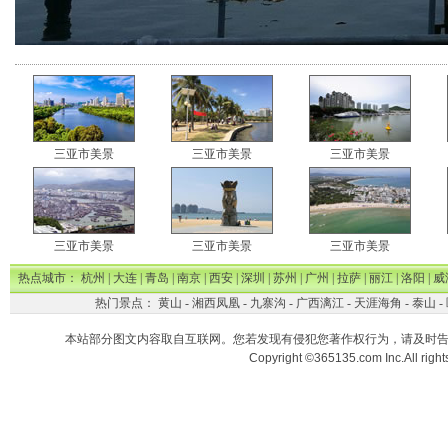
三亚市美景
三亚市美景
三亚市美景
三亚市美景
三亚市美景
三亚市美景
热点城市：
杭州
|
大连
|
青岛
|
南京
|
西安
|
深圳
|
苏州
|
广州
|
拉萨
|
丽江
|
洛阳
|
威
热门景点：
黄山
-
湘西凤凰
-
九寨沟
-
广西漓江
-
天涯海角
-
泰山
-
本站部分图文内容取自互联网。您若发现有侵犯您著作权行为，请及时
Copyright ©365135.com Inc.All ri