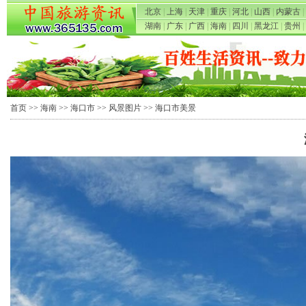
北京
|
上海
|
天津
|
重庆
|
河北
|
山西
|
内蒙古
|
湖南
|
广东
|
广西
|
海南
|
四川
|
黑龙江
|
贵州
|
首页
>>
海南
>>
海口市
>>
风景图片
>> 海口市美景