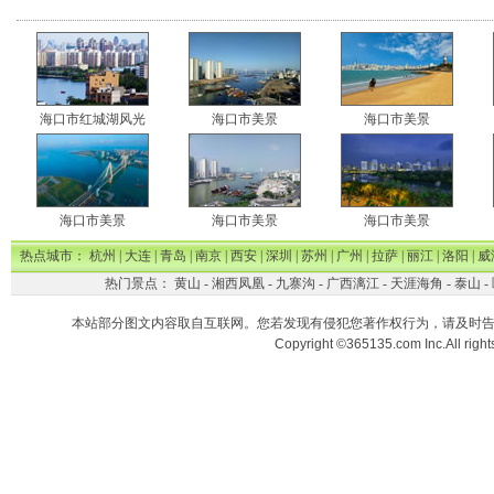
海口市红城湖风光
海口市美景
海口市美景
海口市美景
海口市美景
海口市美景
热点城市：
杭州
|
大连
|
青岛
|
南京
|
西安
|
深圳
|
苏州
|
广州
|
拉萨
|
丽江
|
洛阳
|
威
热门景点：
黄山
-
湘西凤凰
-
九寨沟
-
广西漓江
-
天涯海角
-
泰山
-
本站部分图文内容取自互联网。您若发现有侵犯您著作权行为，请及时
Copyright ©365135.com Inc.All ri