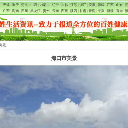
海
|
天津
|
重庆
|
河北
|
山西
|
内蒙古
|
辽宁
|
吉林
|
江苏
|
浙江
|
安徽
|
福建
|
江西
|
山东
|
东
|
广西
|
海南
|
四川
|
黑龙江
|
贵州
|
云南
|
西藏
|
陕西
|
甘肃
|
青海
|
宁夏
|
新疆
|
香港
|
市美景
海口市美景