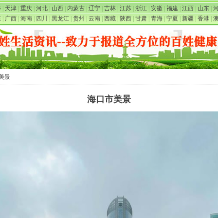
海
|
天津
|
重庆
|
河北
|
山西
|
内蒙古
|
辽宁
|
吉林
|
江苏
|
浙江
|
安徽
|
福建
|
江西
|
山东
|
东
|
广西
|
海南
|
四川
|
黑龙江
|
贵州
|
云南
|
西藏
|
陕西
|
甘肃
|
青海
|
宁夏
|
新疆
|
香港
|
市美景
海口市美景