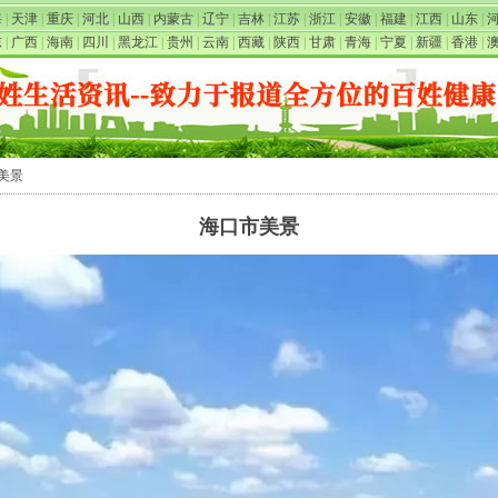
海
|
天津
|
重庆
|
河北
|
山西
|
内蒙古
|
辽宁
|
吉林
|
江苏
|
浙江
|
安徽
|
福建
|
江西
|
山东
|
东
|
广西
|
海南
|
四川
|
黑龙江
|
贵州
|
云南
|
西藏
|
陕西
|
甘肃
|
青海
|
宁夏
|
新疆
|
香港
|
市美景
海口市美景