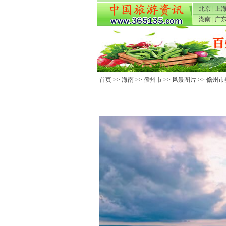
北京
|
上
湖南
|
广
首页
>>
海南
>>
儋州市
>>
风景图片
>> 儋州