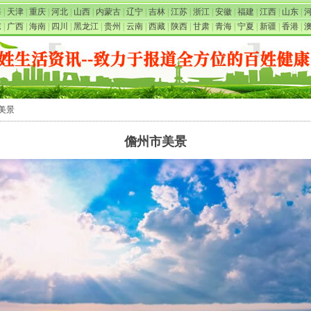
海
|
天津
|
重庆
|
河北
|
山西
|
内蒙古
|
辽宁
|
吉林
|
江苏
|
浙江
|
安徽
|
福建
|
江西
|
山东
|
东
|
广西
|
海南
|
四川
|
黑龙江
|
贵州
|
云南
|
西藏
|
陕西
|
甘肃
|
青海
|
宁夏
|
新疆
|
香港
|
市美景
儋州市美景