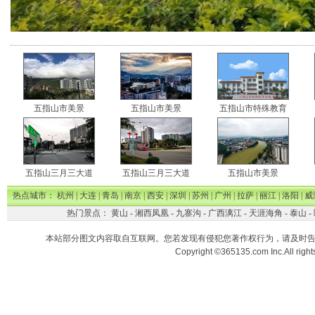
五指山市美景
五指山市美景
五指山市特殊教育
五指山三月三大道
五指山三月三大道
五指山市美景
热点城市：
杭州
|
大连
|
青岛
|
南京
|
西安
|
深圳
|
苏州
|
广州
|
拉萨
|
丽江
|
洛阳
|
威
热门景点：
黄山
-
湘西凤凰
-
九寨沟
-
广西漓江
-
天涯海角
-
泰山
-
本站部分图文内容取自互联网。您若发现有侵犯您著作权行为，请及时
Copyright ©365135.com Inc.All ri