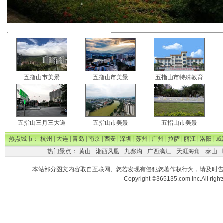
五指山市美景
五指山市美景
五指山市特殊教育
五指山三月三大道
五指山市美景
五指山市美景
热点城市：
杭州
|
大连
|
青岛
|
南京
|
西安
|
深圳
|
苏州
|
广州
|
拉萨
|
丽江
|
洛阳
|
威
热门景点：
黄山
-
湘西凤凰
-
九寨沟
-
广西漓江
-
天涯海角
-
泰山
-
本站部分图文内容取自互联网。您若发现有侵犯您著作权行为，请及时
Copyright ©365135.com Inc.All ri