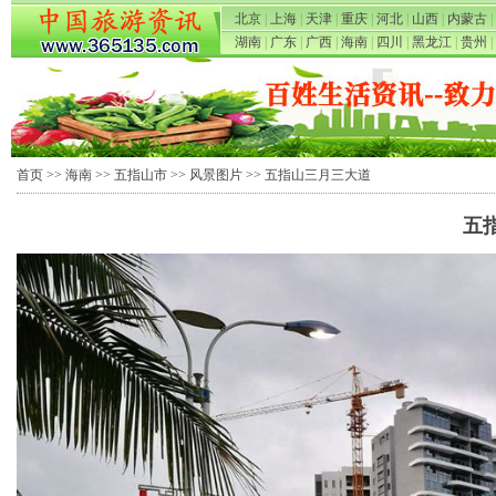
北京
|
上海
|
天津
|
重庆
|
河北
|
山西
|
内蒙古
|
湖南
|
广东
|
广西
|
海南
|
四川
|
黑龙江
|
贵州
|
首页
>>
海南
>>
五指山市
>>
风景图片
>> 五指山三月三大道
五