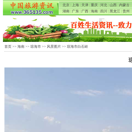
北京
|
上海
|
天津
|
重庆
|
河北
|
山西
|
内蒙古
|
湖南
|
广东
|
广西
|
海南
|
四川
|
黑龙江
|
贵州
|
首页
>>
海南
>>
琼海市
>>
风景图片
>> 琼海市白石岭