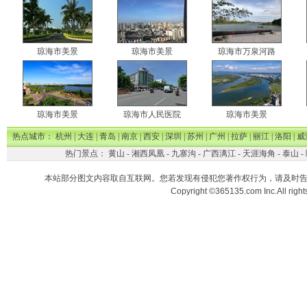
琼海市美景
琼海市美景
琼海市万泉河路
琼海市美景
琼海市人民医院
琼海市美景
热点城市：
杭州
|
大连
|
青岛
|
南京
|
西安
|
深圳
|
苏州
|
广州
|
拉萨
|
丽江
|
洛阳
|
威
热门景点：
黄山
-
湘西凤凰
-
九寨沟
-
广西漓江
-
天涯海角
-
泰山
-
本站部分图文内容取自互联网。您若发现有侵犯您著作权行为，请及时
Copyright ©365135.com Inc.All ri