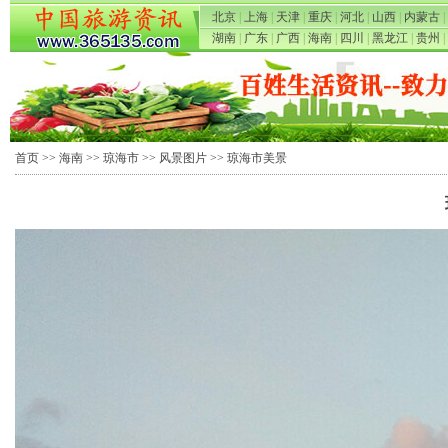
北京
|
上海
|
天津
|
重庆
|
河北
|
山西
|
内蒙古
|
湖南
|
广东
|
广西
|
海南
|
四川
|
黑龙江
|
贵州
|
首页
>>
海南
>>
琼海市
>>
风景图片
>> 琼海市美景