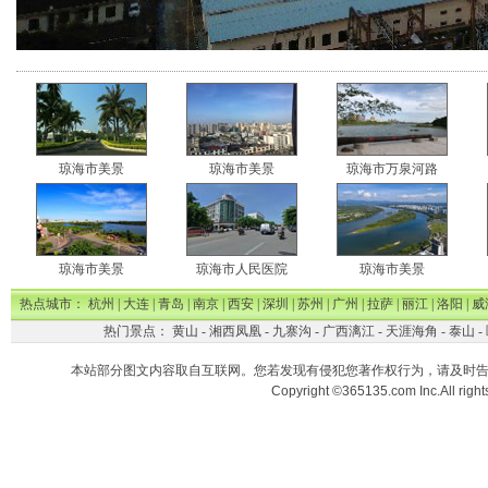
琼海市美景
琼海市美景
琼海市万泉河路
琼海市美景
琼海市人民医院
琼海市美景
热点城市：
杭州
|
大连
|
青岛
|
南京
|
西安
|
深圳
|
苏州
|
广州
|
拉萨
|
丽江
|
洛阳
|
威
热门景点：
黄山
-
湘西凤凰
-
九寨沟
-
广西漓江
-
天涯海角
-
泰山
-
本站部分图文内容取自互联网。您若发现有侵犯您著作权行为，请及时
Copyright ©365135.com Inc.All ri