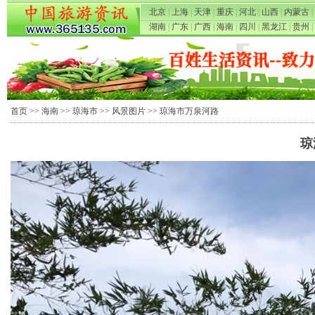
北京
|
上海
|
天津
|
重庆
|
河北
|
山西
|
内蒙古
|
湖南
|
广东
|
广西
|
海南
|
四川
|
黑龙江
|
贵州
|
首页
>>
海南
>>
琼海市
>>
风景图片
>> 琼海市万泉河路
琼