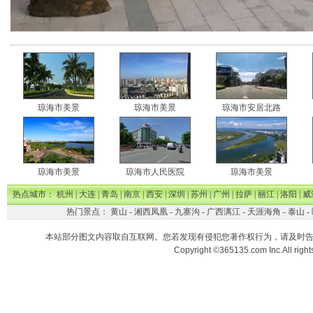
琼海市美景
琼海市美景
琼海市安居北路
琼海市美景
琼海市人民医院
琼海市美景
热点城市：
杭州
|
大连
|
青岛
|
南京
|
西安
|
深圳
|
苏州
|
广州
|
拉萨
|
丽江
|
洛阳
|
威
热门景点：
黄山
-
湘西凤凰
-
九寨沟
-
广西漓江
-
天涯海角
-
泰山
-
本站部分图文内容取自互联网。您若发现有侵犯您著作权行为，请及时
Copyright ©365135.com Inc.All ri