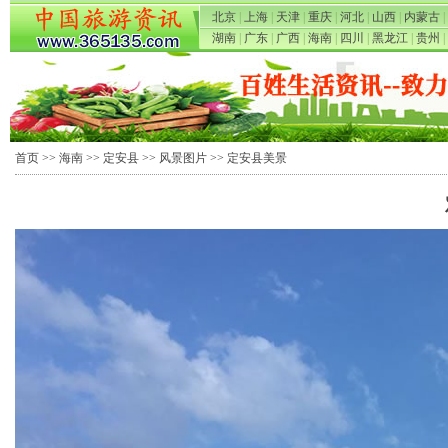
北京
|
上海
|
天津
|
重庆
|
河北
|
山西
|
内蒙古
|
湖南
|
广东
|
广西
|
海南
|
四川
|
黑龙江
|
贵州
|
首页
>>
海南
>>
定安县
>>
风景图片
>> 定安县美景