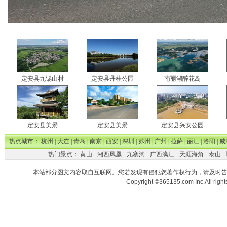
定安县九锡山村
定安县丹桂公园
南丽湖醉花岛
定安县美景
定安县美景
定安县兴安公园
热点城市：
杭州
|
大连
|
青岛
|
南京
|
西安
|
深圳
|
苏州
|
广州
|
拉萨
|
丽江
|
洛阳
|
威
热门景点：
黄山
-
湘西凤凰
-
九寨沟
-
广西漓江
-
天涯海角
-
泰山
-
本站部分图文内容取自互联网。您若发现有侵犯您著作权行为，请及时
Copyright ©365135.com Inc.All ri