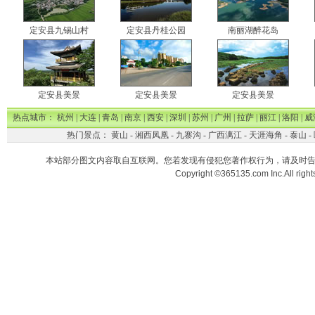
定安县九锡山村
定安县丹桂公园
南丽湖醉花岛
定安县美景
定安县美景
定安县美景
热点城市：
杭州
|
大连
|
青岛
|
南京
|
西安
|
深圳
|
苏州
|
广州
|
拉萨
|
丽江
|
洛阳
|
威
热门景点：
黄山
-
湘西凤凰
-
九寨沟
-
广西漓江
-
天涯海角
-
泰山
-
本站部分图文内容取自互联网。您若发现有侵犯您著作权行为，请及时
Copyright ©365135.com Inc.All ri