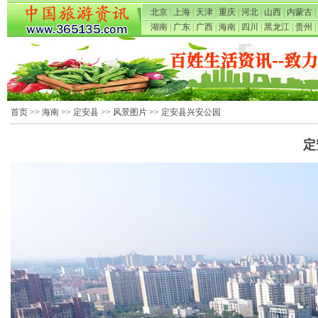
北京
|
上海
|
天津
|
重庆
|
河北
|
山西
|
内蒙古
|
湖南
|
广东
|
广西
|
海南
|
四川
|
黑龙江
|
贵州
|
首页
>>
海南
>>
定安县
>>
风景图片
>> 定安县兴安公园
定