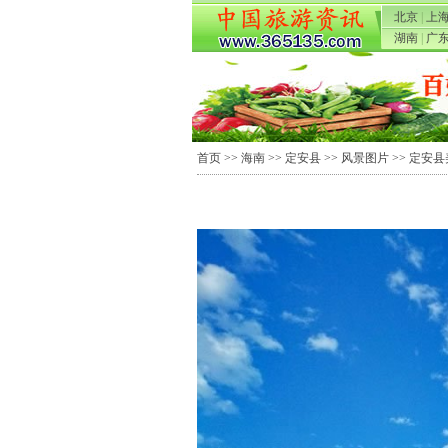
北京
|
上
湖南
|
广
首页
>>
海南
>>
定安县
>>
风景图片
>> 定安