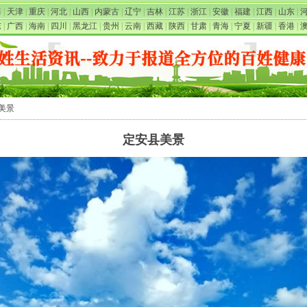
海
|
天津
|
重庆
|
河北
|
山西
|
内蒙古
|
辽宁
|
吉林
|
江苏
|
浙江
|
安徽
|
福建
|
江西
|
山东
|
东
|
广西
|
海南
|
四川
|
黑龙江
|
贵州
|
云南
|
西藏
|
陕西
|
甘肃
|
青海
|
宁夏
|
新疆
|
香港
|
县美景
定安县美景