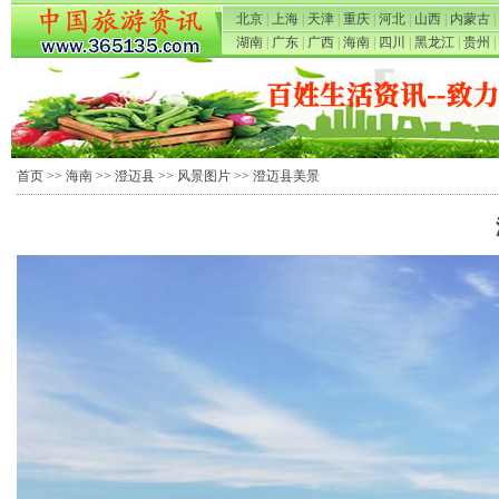
北京
|
上海
|
天津
|
重庆
|
河北
|
山西
|
内蒙古
|
湖南
|
广东
|
广西
|
海南
|
四川
|
黑龙江
|
贵州
|
首页
>>
海南
>>
澄迈县
>>
风景图片
>> 澄迈县美景