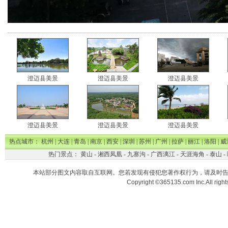
澄迈县美景
澄迈县美景
澄迈县美景
澄迈县美景
澄迈县美景
澄迈县美景
热点城市：
杭州
|
大连
|
青岛
|
南京
|
西安
|
深圳
|
苏州
|
广州
|
拉萨
|
丽江
|
洛阳
|
威
热门景点：
黄山
-
湘西凤凰
-
九寨沟
-
广西漓江
-
天涯海角
-
泰山
-
本站部分图文内容取自互联网。您若发现有侵犯您著作权行为，请及时
Copyright ©365135.com Inc.All ri