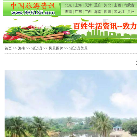
北京
|
上海
|
天津
|
重庆
|
河北
|
山西
|
内蒙古
|
湖南
|
广东
|
广西
|
海南
|
四川
|
黑龙江
|
贵州
|
首页
>>
海南
>>
澄迈县
>>
风景图片
>> 澄迈县美景