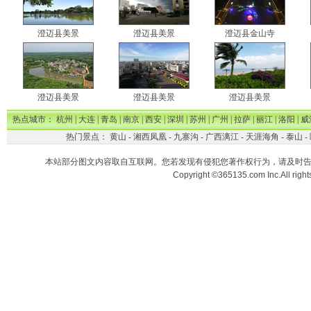
澄迈县美景
澄迈县美景
澄迈县金山寺
澄迈县美景
澄迈县美景
澄迈县美景
热点城市：
杭州
|
大连
|
青岛
|
南京
|
西安
|
深圳
|
苏州
|
广州
|
拉萨
|
丽江
|
洛阳
|
威
热门景点：
黄山
-
湘西凤凰
-
九寨沟
-
广西漓江
-
天涯海角
-
泰山
-
本站部分图文内容取自互联网。您若发现有侵犯您著作权行为，请及时
Copyright ©365135.com Inc.All ri